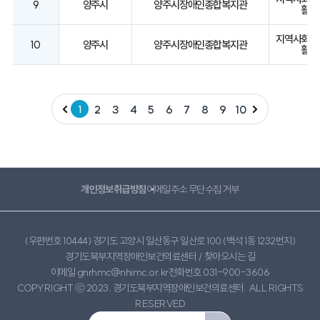
9
양주시
양주시장애인종합복지관
활
지역사회중
10
양주시
양주시장애인종합복지관
활
2
3
4
5
6
7
8
9
10
1
개인정보취급방침
이메일주소 무단수집 거부
(우편번호 10444) 경기도 고양시 일산동구 일산로 100 (백석 1동 1232번지)
경기도북부지역장애인보건의료센터 /
찾아오시는 길
이메일 gnrhmc@nhimc.or.kr
전화번호 031-900-3606
COPYRIGHT ⓒ 2023. 경기도북부지역장애인보건의료센터. ALL RIGHTS
RESERVED