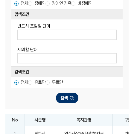
전체
장애인
장애인 가족
비장애인
검색조건
반드시 포함할 단어
제외할 단어
검색조건
전체
유료만
무료만
검색
No
시군명
복지관명
구분
1
양주시
양주시장애인종합복지관
기타